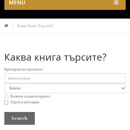
MENU
Каква Книга Търсите?
Каква книга търсите?
Критерии на търсенето
Включи подкатегориите
Търси в анотации