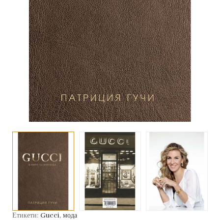
Етикети:
Gucci
,
мода