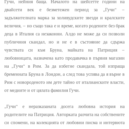
Гучи, нейния баща. Началото на шейсетте години на
двайсети век е безметежен период за „Гучи“ –
задължителната марка за холивудските звезди и кралските
величия, – но също така е и време, когато родените без брак
деца в Италия са незаконни. Алдо не може да си позволи
публичния скандал, но и не е в състояние да сдържа
чувствата си към Бруна, майката на Патриция –
любовницата, назначена като продавачка в първия магазин
на „Гучи“ в Рим. За да избегне скандала, той изпраща
бременната Бруна в Лондон, а след това успява да я върне в
Рим с новороденото им дете тайно от италианските власти,
от медиите и от цялата фамилия Гучи.
„Гучи“ е неразказаната досега любовна история на
родителите на Патриция. Авторката разчита на собствените
си спомени, на колекцията от любовни писма и интервюта