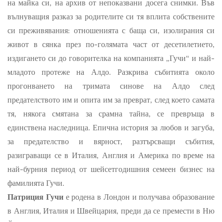
на майка си, на архив от непоказвани досега снимки. Във
вълнуващия разказ за родителите си тя вплита собствените
си преживявания: отношенията с баща си, изолирания си
живот в сянка през по-голямата част от десетилетието,
издигането си до говорителка на компанията „Гучи“ и най-
младото протеже на Алдо. Разкрива събитията около
прогонването на тримата синове на Алдо след
предателството им и опита им за преврат, след което самата
тя, някога смятана за срамна тайна, се превръща в
единствена наследница. Епична история за любов и загуба,
за предателство и вярност, разтърсващи събития,
разиграващи се в Италия, Англия и Америка по време на
най-бурния период от шейсетгодишния семеен бизнес на
фамилията Гучи.
Патриция Гучи
е родена в Лондон и получава образование
в Англия, Италия и Швейцария, преди да се премести в Ню