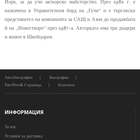
Йорк, за да учи актьорско майсторство. През 1982 г. е
назначена в Управителния борд на „Гучи“ и е търговски
представител на компанията за САЩ и Азия до продажбата
й на „Инвесткорп“ през 1987-а. Авторката има три дъщери
и живее в Швейцария.
Автобиографии
Биографии
Facebook Страница
Контакти
ИНФОРМАЦИЯ
За нас
Условия за доставка