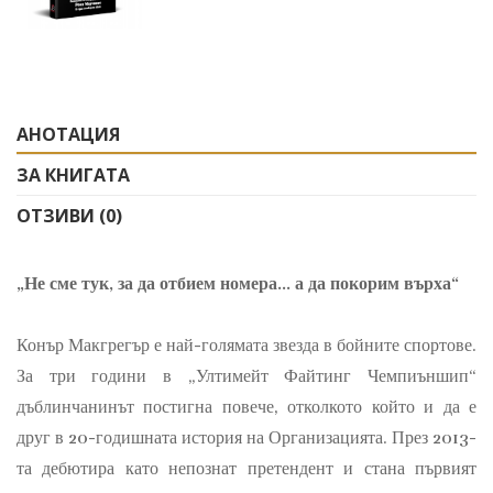
АНОТАЦИЯ
ЗА КНИГАТА
ОТЗИВИ (0)
„Не сме тук, за да отбием номера... а да покорим върха“
Конър Макгрегър е най-голямата звезда в бойните спортове.
За три години в „Ултимейт Файтинг Чемпиъншип“
дъблинчанинът постигна повече, отколкото който и да е
друг в 20-годишната история на Организацията. През 2013-
та дебютира като непознат претендент и стана първият