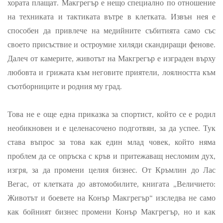
хората плащат. Макгрегър е нещо специално по отношение
на техниката и тактиката вътре в клетката. Извън нея е
способен да привлече на медийните събитията само със
своето присъствие и остроумие хиляди скандиращи фенове.
Далеч от камерите, животът на Макгрегър е изграден върху
любовта и грижата към неговите приятели, лоялността към
съотборниците и родния му град.
Това не е още една приказка за спортист, който се е родил
необикновен и е целенасочено подготвян, за да успее. Тук
става въпрос за това как един млад човек, който няма
проблем да се опръска с кръв и притежаващ несломим дух,
изгря, за да промени целия бизнес. От Кръмлин до Лас
Вегас, от клетката до автомобилите, книгата „Величието:
Животът и боевете на Конър Макгрегър“ изследва не само
как бойният бизнес промени Конър Макгрегър, но и как