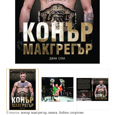
Етикети:
конър макгрегър
,
mma
,
бойни спортове