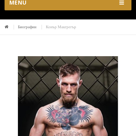
MENU
Биографии
Конър Макгрегър