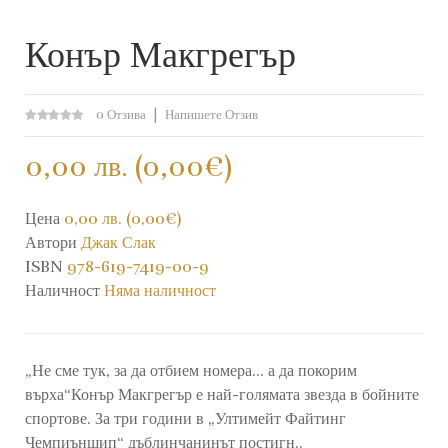
Конър Макгрегър
0 Отзива
Напишете Отзив
0,00 лв. (0,00€)
Цена
0,00 лв. (0,00€)
Автори
Джак Слак
ISBN
978-619-7419-00-9
Наличност
Няма наличност
„Не сме тук, за да отбием номера... а да покорим
върха“Конър Макгрегър е най-голямата звезда в бойните
спортове. За три години в „Ултимейт Файтинг
Чемпиъншип“ дъблинчанинът постигн..