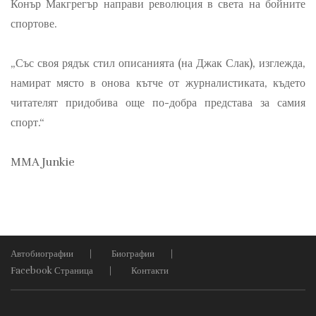
Конър Макгрегър направи революция в света на бойните
спортове.
„Със своя рядък стил описанията (на Джак Слак), изглежда,
намират място в онова кътче от журналистиката, където
читателят придобива още по-добра представа за самия
спорт.“
MMA Junkie
Автобиографии
Биографии
Facebook Страница
Контакти