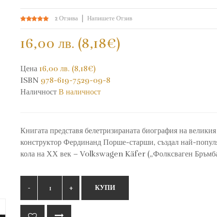
2 Отзива
Напишете Отзив
16,00 лв. (8,18€)
Цена
16,00 лв. (8,18€)
ISBN
978-619-7529-09-8
Наличност
В наличност
Книгата представя белетризираната биография на великия
конструктор Фердинанд Порше-старши, създал най-попул
кола на ХХ век – Volkswagen Käfer („Фолксваген Бръмба
КУПИ