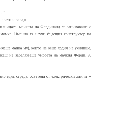
с“.
 врати и огради.
илницата, майката на Фердинанд
се занимаваше с
и момче.
Именно тя
научи
бъдещия
конструктор
на
ича
ше
майка му),
който не беше ходил на училище,
якаш
не забелязва
ше
умората на малкия Ферди.
А
амо една
сграда,
осветена от електрически лампи
–