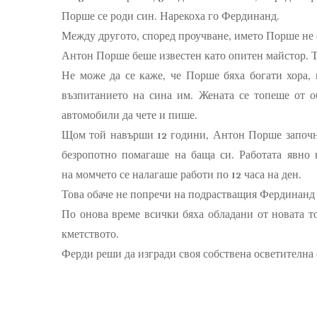
Порше се роди син. Нарекоха го Фердинанд.
Между другото,
според проучване, името
Порше не 
Антон Порше
беше
известен като опитен майстор. 
Не може да се каже, че Порше бяха богати хора,
възпитанието на
сина
им
. Жената
се топеше от 
автомобили
да чете и пише
.
Щом
той
навърши
12 години,
Антон Порше
започн
безропотно
помага
ше
на баща си. Работата
явно 
на
момчето
се налагаше
работи
по
12 часа
на ден
.
Това обаче не попречи на
подрастващия
Фердинанд 
По онова време
всички бяха обладани от новата т
кметството.
Ферди
реши да
изгради своя собствена осветителна 