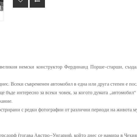
а великия немски конструктор Фердинанд Порше-старши, създ
нес. Всеки съвременен автомобил в една или друга степен е пос
 бъде интересно за всеки човек, за когото думата „автомобил“ 
жание.
стрирани с редки фотографии от различни периоди на живота м
ерсдорф (тогава Австро–Унгария), който днес се намира в Чехия