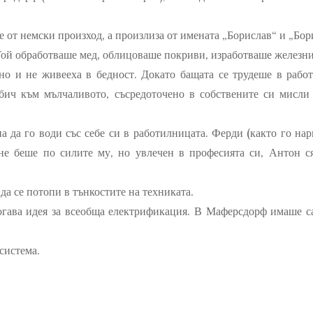
е от немски произход
, а
произлиза от
имената „
Борислав“
и „Бори
Той
обработваше
мед,
облицоваше покриви,
изработваше железни
 но и
не
живееха
в бедност. Докато бащата
се трудеше
в работ
обич към мълчаливото, съсредоточено в собствените си мисл
а да го води със себе си в работилницата.
Ферди
(както го нар
не беше по силите му, но увлечен в
професията си, Антон
с
да се потопи в
тънкостите на техниката.
огава идея
за
всеобща
електрификация. В
Маферсдорф
имаше с
система.