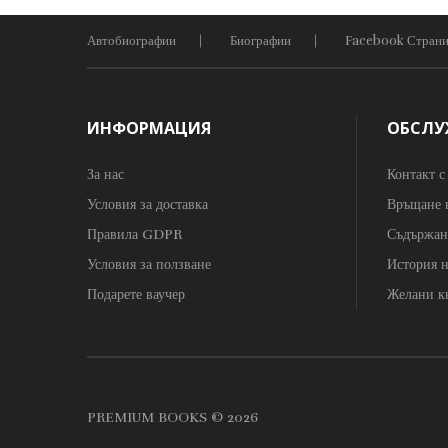
Автобиографии
Биографии
Facebook Стран
ИНФОРМАЦИЯ
ОБСЛУ
За нас
Контакт с
Условия за доставка
Връщане 
Правила GDPR
Съдържан
Условия за ползване
История н
Подарете ваучер
Желани к
PREMIUM BOOKS © 2026