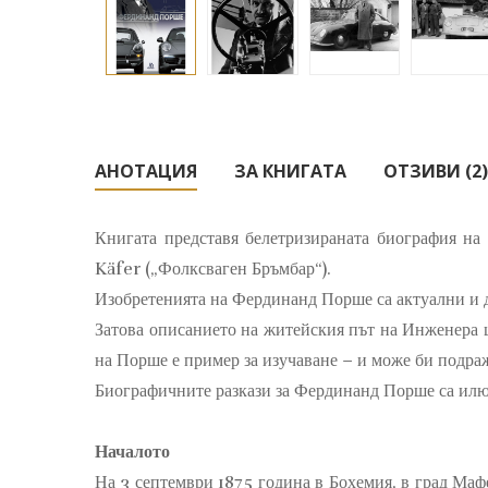
АНОТАЦИЯ
ЗА КНИГАТА
ОТЗИВИ (2)
Книгата представя белетризираната биография н
Käfer („Фолксваген Бръмбар“).
Изобретенията на Фердинанд Порше са актуални и д
Затова описанието на житейския път на Инженера ще
на Порше е пример за изучаване – и може би подра
Биографичните разкази за Фердинанд Порше са илю
Началото
На 3 септември 1875 година в Бохемия, в град Маф