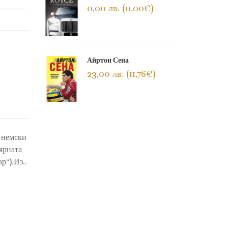
0,00 лв. (0,00€)
Айртон Сена
23,00 лв. (11,76€)
 немски
ярната
р“).Из..