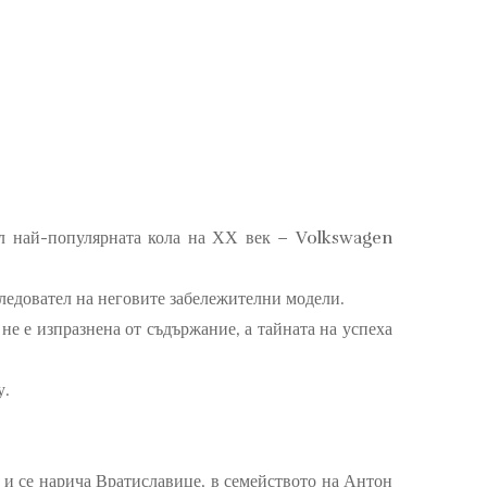
ал най-популярната кола на ХХ век – Volkswagen
ледовател на неговите забележителни модели.
не е изпразнена от съдържание, а тайната на успеха
у.
 и се нарича Вратиславице, в семейството на Антон