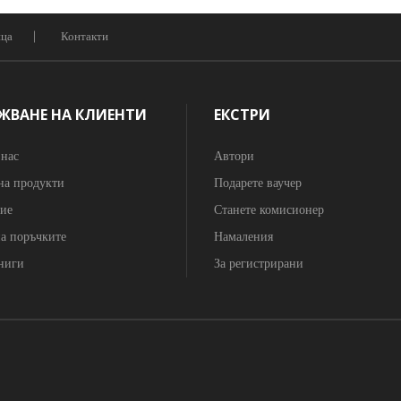
ица
Контакти
ЖВАНЕ НА КЛИЕНТИ
ЕКСТРИ
 нас
Автори
на продукти
Подарете ваучер
ие
Станете комисионер
а поръчките
Намаления
ниги
За регистрирани