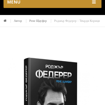
MENU
Автор
Рене Щауфер
Роджър Федерер - Твърди Корици