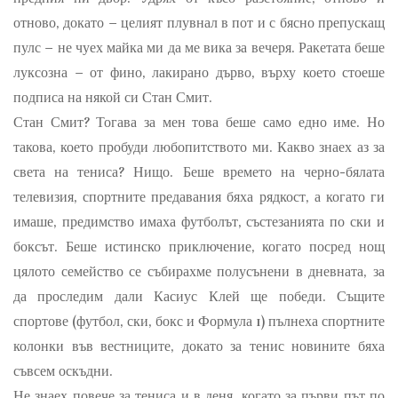
отново, докато – целият плувнал в пот и с бясно препускащ
пулс – не чуех майка ми да ме вика за вечеря. Ракетата беше
луксозна – от фино, лакирано дърво, върху което стоеше
подписа на някой си Стан Смит.
Стан Смит? Тогава за мен това беше само едно име. Но
такова, което пробуди любопитството ми. Какво знаех аз за
света на тениса? Нищо. Беше времето на черно-бялата
телевизия, спортните предавания бяха рядкост, а когато ги
имаше, предимство имаха футболът, състезанията по ски и
боксът. Беше истинско приключение, когато посред нощ
цялото семейство се събирахме полусънени в дневната, за
да проследим дали Касиус Клей ще победи. Същите
спортове (футбол, ски, бокс и Формула 1) пълнеха спортните
колонки във вестниците, докато за тенис новините бяха
съвсем оскъдни.
Не знаех повече за тениса и в деня, когато за първи път по