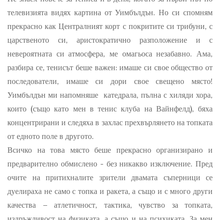
телевизията видях картина от Уимбълдън. Но си спомням
прекрасно как Централният корт с покритите си трибуни, с
царственото си, аристократично разположение и с
невероятната си атмосфера, ме омагьоса незабавно. Ама,
разбира се, тенисът беше важен: имаше си свое общество от
последователи, имаше си дори свое свещено място!
Уимбълдън ми напомняше катедрала, пълна с хиляди хора,
които (също като мен в тенис клуба на Вайнфелд), бяха
концентрирани и следяха в захлас прехвърлянето на топката
от едното поле в другото.
Всичко на това място беше прекрасно организирано и
предварително обмислено - без никакво изключение. Пред
очите на притихналите зрители двамата съперници се
дуелираха не само с топка и ракета, а също и с много други
качества – атлетичност, тактика, чувство за топката,
издръжливост на физиката, а също и на психиката. За мен