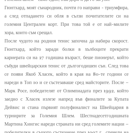
Гюнтхард, моят сънародник, почти го направи - триумфира,
а след отпадането си обля в сълзи почитателите си на
големия Централен корт. При това той е от най-милите
хора, които съм срещал.
После чудото на родния тенис започна да набира скорост.
Гюнтхард, който заради болки в хълбоците прекрати
кариерата си на 27 годишна възраст, беше пионерът, който
събуди швейцарския тенис от дългогодишен сън. След това
се появи Якоб Хласек, който в края на 80-те години се
нареди в Топ 10 и се състезаваше сред майсторите. После –
Марк Росе, победителят от Олимпиадата през 1992, който
заедно с Хласек излезе напред във финалите за Купата
Дейвис и стана първият полуфиналист на Швейцария в
турнирите за Големия Шлем. Шестнадесетгодишната
Мартина Хингис нареди страната ни сред големите нации –
победителки в същото състезание през 1997 г., спечели на