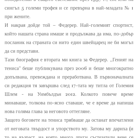
сингъл 5 големи трофея и се превърна в най-младата № 1
при жените.
И накрая дойде той – Федерер. Най-големият спортист,
който нашата страна имаше и продължава да има, по-добър
посланик на страната си нито един швейцарец не би могъл
да си представи.
Тази биография е втората ми книга за Федерер. ,,Геният на
тениса” беше публикувана през 2006 и беше многократно
допълвана, превеждана и преработвана. В първоначалната
си редакция тя завършва след 17-тата му титла от Големия
Шлем - на Уимбълдън 2012. Колкото повече време
минаваше, толкова по-ясно ставаше, че е време да напиша
нова голяма глава за неговото оттегляне.
Защото боговете на тениса трябваше да останат впечатлени
от неговата твърдост и упорството му. Затова му дариха (и
то на възраст, на която много други състезатели вече се