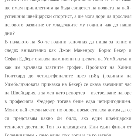
ще имам привилегията да бъда свидетел на появата на най-
успешния швейцарски спортист, а ще мога дори да проследя
неговото развитие от младежките му години чак до наши
дни?
В началото на 80-те години започнах да пиша за тенис и
следях внимателно как Джон Макенроу, Борис Бекер и
Сефан Едберг ставаха шампиони на тревата на Уимбълдън и
как им връчваха златните трофеи. Пробивът на Хайнц
Гюнтхард до четвъртфиналите през 1985 (годината на
Уимбълдъновата приказка на Бекер) се оказа звездният час
на Швейцария, а за мен като репортер – изстрелване нагоре
в професията. Федерер тогава беше едва четиригодишен.
Моите най-смели мечти по онова време стигаха дотам да се
си представям какво би било, ако един швейцарски
тенисист достигне Топ 10 класацията. Или един финал от
Големия шлем - само един, пък дори и да го загуби.