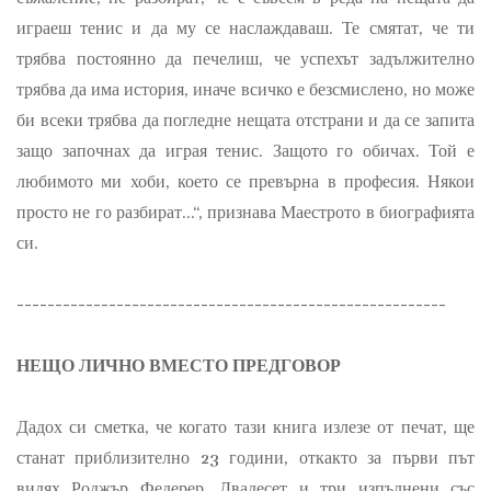
играеш тенис и да му се наслаждаваш. Те смятат, че ти
трябва постоянно да печелиш, че успехът задължително
трябва да има история, иначе всичко е безсмислено, но може
би всеки трябва да погледне нещата отстрани и да се запита
защо започнах да играя тенис. Защото го обичах. Той е
любимото ми хоби, което се превърна в професия. Някои
просто не го разбират...“, признава Маестрото в биографията
си.
--------------------------------------------------------
НЕЩО ЛИЧНО ВМЕСТО ПРЕДГОВОР
Дадох си сметка, че когато тази книга излезе от печат, ще
станат приблизително 23 години, откакто за първи път
видях Роджър Федерер. Двадесет и три изпълнени със