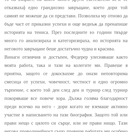
отказваха) едно грандиозно завръщане, което дори той
самият не можеше да си представи. Позволиха му отново да
бъде част от приказни успехи и още веднъж да пренапише
историята на тениса. През последните 10 години твърде
много го анализираха и категоризираха, но историята на
неговото завръщане беше достатъчно чудна и красива.
Винаги отзивчив и достъпен, Федерер улесняваше както
моята работа, така и тази на колегите ми. Правеше я
приятна, защото се докосвахме до онази неповторима
смесица от успехи, човечност, честност и едно огромно
търпение, с което той ден след ден и турнир след турнир
покоряваше все повече хора. Дължа голяма благодарност
преди всичко на него - дори когато не вземаше активно
участие в написването на тази биография. Защото той или
прави нещо с цялото си сърце, или не прави нищо. Тази
негова праволинейност също правеше работата ми особено