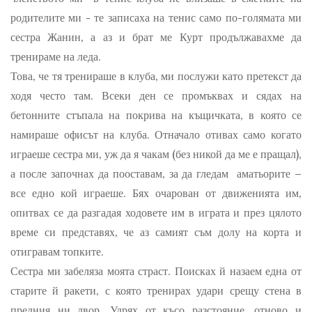
родителите ми - те записаха на тенис само по-голямата ми
сестра Жанин, а аз и брат ме Курт продължавахме да
тренираме на леда.
Това, че тя тренираше в клуба, ми послужи като претекст да
ходя често там. Всеки ден се промъквах и сядах на
бетонните стъпала на покрива на къщичката, в която се
намираше офисът на клуба. Отначало отивах само когато
играеше сестра ми, уж да я чакам (без никой да ме е пращал),
а после започнах да пооставам, за да гледам аматьорите –
все едно кой играеше. Бях очарован от движенията им,
опитвах се да разгадая ходовете им в играта и през цялото
време си представях, че аз самият съм долу на корта и
отигравам топките.
Сестра ми забеляза моята страст. Поисках й назаем една от
старите й ракети, с която тренирах удари срещу стена в
предния ни двор. Удрях от късо разстояние, отново и