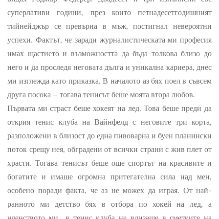
суперлативи години, през които петнадесетгодишният
тийнейджър се превърна в мъж, постигнал невероятни
успехи. Фактът, че заради журналистическата ми професия
имах щастието и възможността да бъда толкова близо до
него и да проследя неговата дълга и уникална кариера, днес
ми изглежда като приказка. В началото аз бях поел в съвсем
друга посока – тогава тенисът беше моята втора любов.
Първата ми страст беше хокеят на лед. Това беше преди да
открия тенис клуба на Вайнфелд с неговите три корта,
разположени в близост до една пивоварна и буен планински
поток срещу нея, обградени от всички страни с жив плет от
храсти. Тогава тенисът беше още спортът на красивите и
богатите и имаше огромна притегателна сила над мен,
особено поради факта, че аз не можех да играя. От най-
ранното ми детство бях в отбора по хокей на лед, а
членството ми в тенис клуба не влизаше в сметките на