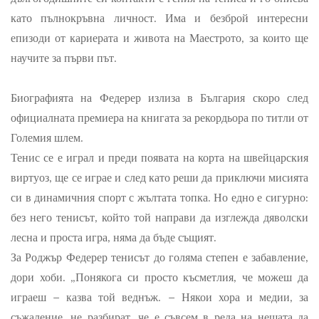
като пълнокръвна личност. Има и безброй интересни
епизоди от кариерата и живота на Маестрото, за които ще
научите за първи път.
Биографията на Федерер излиза в България скоро след
официалната премиера на книгата за рекордьора по титли от
Големия шлем.
Тенис се е играл и преди появата на корта на швейцарския
виртуоз, ще се играе и след като реши да приключи мисията
си в динамичния спорт с жълтата топка. Но едно е сигурно:
без него тенисът, който той направи да изглежда дяволски
лесна и проста игра, няма да бъде същият.
За Роджър Федерер тенисът до голяма степен е забавление,
дори хоби. „Понякога си просто късметлия, че можеш да
играеш – казва той веднъж. – Някои хора и медии, за
съжаление, не разбират, че е съвсем в реда на нещата да