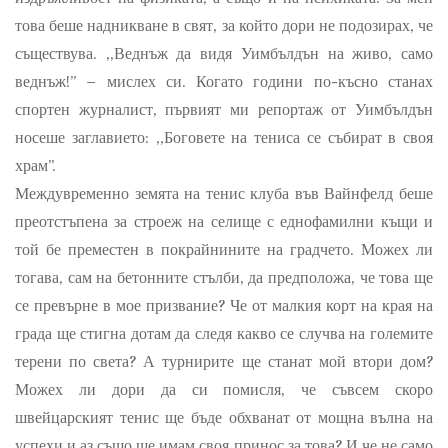
това беше надникване в свят, за който дори не подозирах, че
съществува. ,,Веднъж да видя Уимбълдън на живо, само
веднъж!” – мислех си. Когато години по-късно станах
спортен журналист, първият ми репортаж от Уимбълдън
носеше заглавието: ,,Боговете на тениса се събират в своя
храм”.
Междувременно земята на тенис клуба във Вайнфелд беше
преотстъпена за строеж на селище с еднофамилни къщи и
той бе преместен в покрайнините на градчето. Можех ли
тогава, сам на бетонните стълби, да предположа, че това ще
се превърне в мое призвание? Че от малкия корт на края на
града ще стигна дотам да следя какво се случва на големите
терени по света? А турнирите ще станат мой втори дом?
Можех ли дори да си помисля, че съвсем скоро
швейцарският тенис ще бъде обхванат от мощна вълна на
успехи и аз също ще имам своя принос за това? И че не само