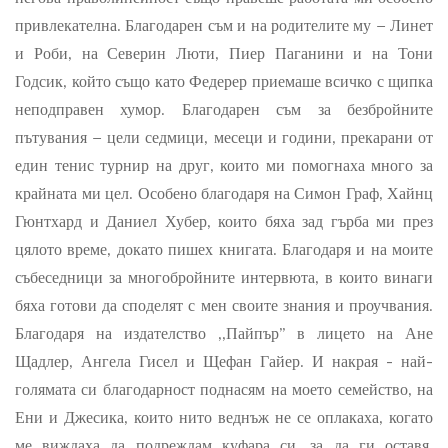
привлекателна. Благодарен съм и на родителите му – Линет
и Роби, на Северин Люти, Пиер Паганини и на Тони
Годсик, който също като Федерер приемаше всичко с щипка
неподправен хумор. Благодарен съм за безбройните
пътувания – цели седмици, месеци и години, прекарани от
един тенис турнир на друг, които ми помогнаха много за
крайната ми цел. Особено благодаря на Симон Граф, Хайнц
Гюнтхард и Даниел Хубер, които бяха зад гърба ми през
цялото време, докато пишех книгата. Благодаря и на моите
събеседници за многобройните интервюта, в които винаги
бяха готови да споделят с мен своите знания и проучвания.
Благодаря на издателство ,,Пайпър” в лицето на Ане
Щадлер, Ангела Гисел и Щефан Гайер. И накрая - най-
голямата си благодарност поднасям на моето семейство, на
Ени и Джесика, които нито веднъж не се оплакаха, когато
ме виждаха да подреждам куфара си, за да ги оставя,